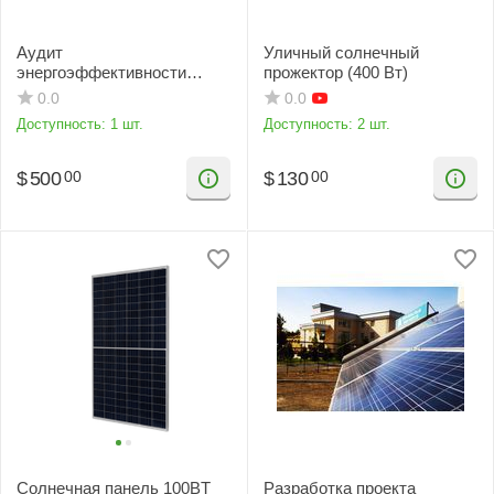
Аудит
Уличный солнечный
энергоэффективности
прожектор (400 Вт)
предприятий
0.0
0.0
Доступность:
1 шт.
Доступность:
2 шт.
$
500
$
130
00
00
Солнечная панель 100BT
Разработка проекта