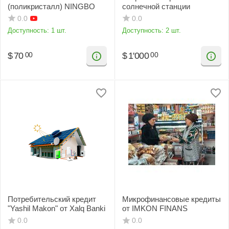
(поликристалл) NINGBO
солнечной станции
0.0
0.0
Доступность:
1 шт.
Доступность:
2 шт.
$
70
$
1'000
00
00
Потребительский кредит
Микрофинансовые кредиты
"Yashil Makon" от Xalq Banki
от IMKON FINANS
0.0
0.0