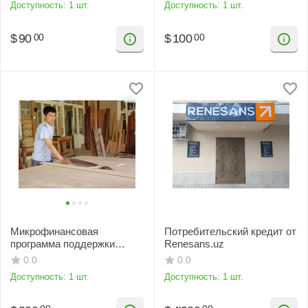
Доступность:
1 шт.
Доступность:
1 шт.
$
90
$
100
00
00
Микрофинансовая
Потребительский кредит от
программа поддержки
Renesans.uz
сельского населения
0.0
0.0
Доступность:
1 шт.
Доступность:
1 шт.