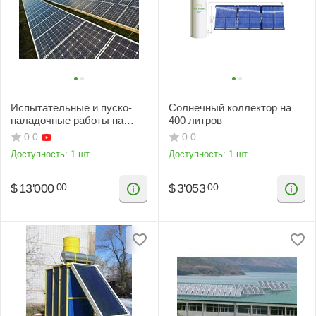
Испытательные и пуско-
Солнечный коллектор на
наладочные работы на
400 литров
фотоэлектрических
0.0
0.0
станциях
Доступность:
1 шт.
Доступность:
1 шт.
$
13'000
$
3'053
00
00