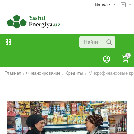
Валюты
0
Главная
Финансирование
Кредиты
Микрофинансовые кр
/
/
/