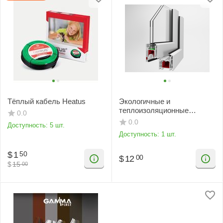
Тёплый кабель Heatus
Экологичные и
теплоизоляционные
0.0
стеклопакеты GammaPlast
0.0
Доступность:
5 шт.
«Classic» (белый)
Доступность:
1 шт.
$
1
50
$
12
00
$
15
00