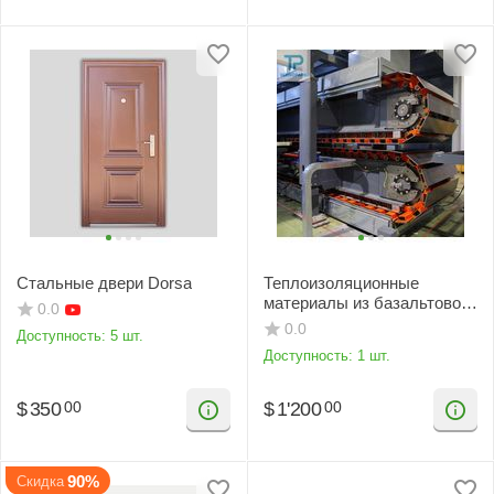
Стальные двери Dorsa
Теплоизоляционные
материалы из базальтового
0.0
камня
0.0
Доступность:
5 шт.
Доступность:
1 шт.
$
350
$
1'200
00
00
90%
Скидка