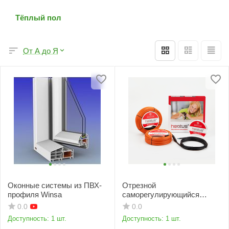
Тёплый пол
От А до Я
Оконные системы из ПВХ-
Отрезной
профиля Winsa
саморегулирующийся
кабель Heatus Underfloor
0.0
0.0
Доступность:
1 шт.
Доступность:
1 шт.