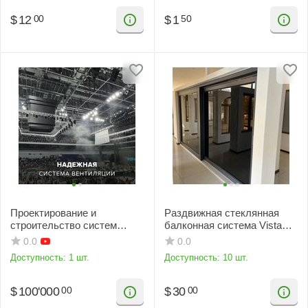
$
12
$
1
00
50
Проектирование и
Раздвижная стеклянная
строительство систем
балконная система Vista
вентиляции
Slider
0.0
0.0
Доступность:
1 шт.
Доступность:
10 шт.
$
100'000
$
30
00
00