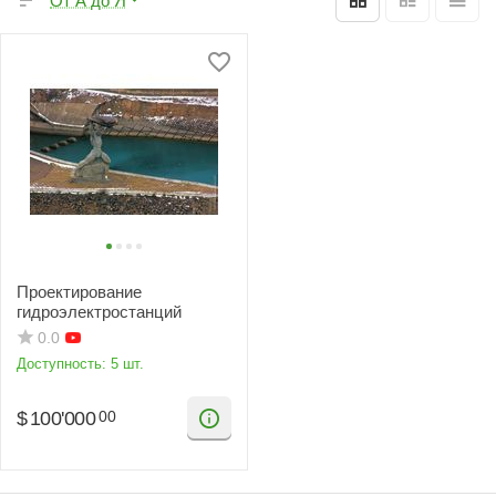
От А до Я
Проектирование
гидроэлектростанций
0.0
Доступность:
5 шт.
$
100'000
00