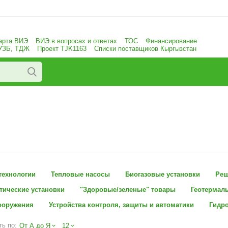
арта ВИЭ
ВИЭ в вопросах и ответах
ТОС
Финансирование
 УЗБ, ТДЖ
Проект TJK1163
Списки поставщиков Кыргызстан
технологии
Тепловые насосы
Биогазовые установки
Реш
тические установки
"Здоровые/зеленые" товары
Геотермал
ооружения
Устройства контроля, защиты и автоматики
Гидро
ь по:
От А до Я
12