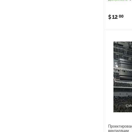
$
12
00
Проектирован
вентиляции