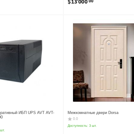
$
13'000
00
еративный ИБП UPS AVT AVT-
Межкомнатные двери Dorsa
00
0.0
Доступность:
3 шт.
 шт.