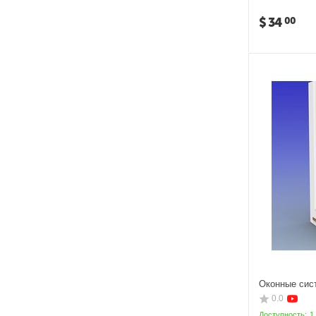
$
34
00
Оконные сис
0.0
Доступность:
1