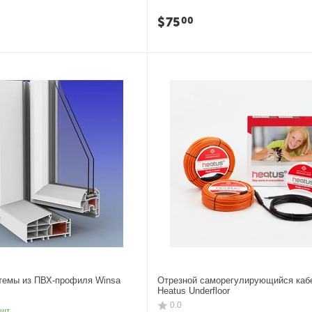
$
75
00
темы из ПВХ-профиля Winsa
Отрезной саморегулирующийся каб
Heatus Underfloor
0.0
 шт.