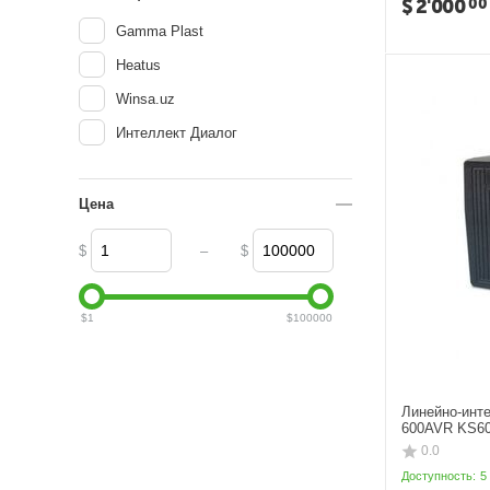
$
2'000
00
Gamma Plast
Heatus
Winsa.uz
Интеллект Диалог
Цена
–
$
$
$
1
$
100000
Линейно-инт
600AVR KS6
0.0
Доступность:
5