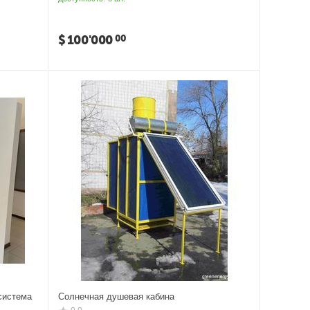
$
100'000
00
система
Солнечная душевая кабина